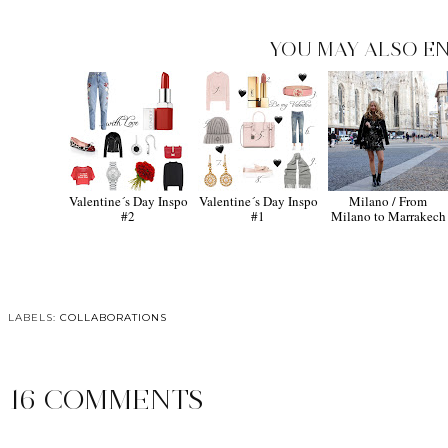
YOU MAY ALSO EN
Valentine´s Day Inspo
Valentine´s Day Inspo
Milano / From
#2
#1
Milano to Marrakech
LABELS:
COLLABORATIONS
16 COMMENTS