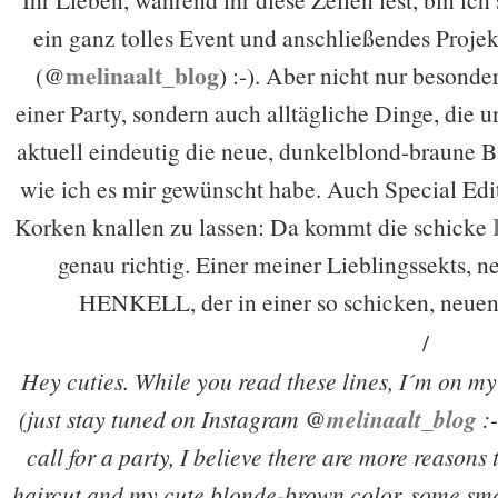
ein ganz tolles Event und anschließendes Projek
melinaalt_blog
(@
) :-). Aber nicht nur besond
einer Party, sondern auch alltägliche Dinge, die u
aktuell eindeutig die neue, dunkelblond-braune B
wie ich es mir gewünscht habe. Auch Special Edit
Korken knallen zu lassen: Da kommt die schicke
genau richtig. Einer meiner Lieblingssekts, 
HENKELL, der in einer so schicken, neu
/
Hey cuties. While you read these lines, I´m on my
(just stay tuned on Instagram @
melinaalt_blog
:-
call for a party, I believe there are more reasons
haircut and my cute blonde-brown color, some smal