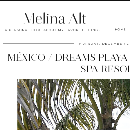
Melina Alt
HOME
A PERSONAL BLOG ABOUT MY FAVORITE THINGS...
THURSDAY, DECEMBER 21
MÉXICO / DREAMS PLAYA
SPA RESO