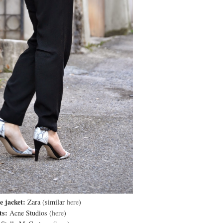
e jacket:
Zara (similar
here
)
ts:
Acne Studios (
here
)