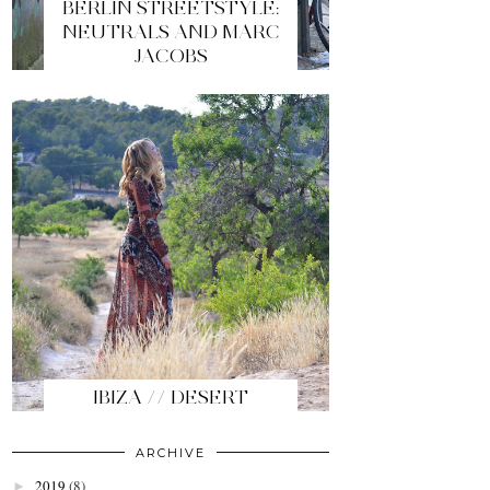
BERLIN STREETSTYLE:
NEUTRALS AND MARC
JACOBS
IBIZA // DESERT
ARCHIVE
2019
(8)
►