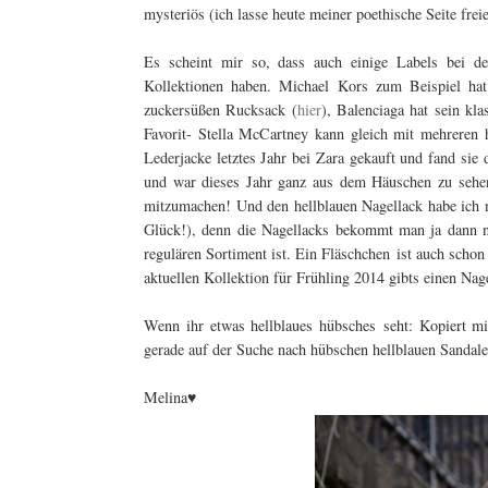
mysteriös (ich lasse heute meiner poethische Seite freie
Es scheint mir so, dass auch einige Labels bei de
Kollektionen haben. Michael Kors zum Beispiel hat
zuckersüßen Rucksack (
hier
), Balenciaga hat sein kla
Favorit- Stella McCartney kann gleich mit mehreren 
Lederjacke letztes Jahr bei Zara gekauft und fand sie 
und war dieses Jahr ganz aus dem Häuschen zu sehen
mitzumachen! Und den hellblauen Nagellack habe ich n
Glück!), denn die Nagellacks bekommt man ja dann nu
regulären Sortiment ist. Ein Fläschchen ist auch schon
aktuellen Kollektion für Frühling 2014 gibts einen Nage
Wenn ihr etwas hellblaues hübsches seht: Kopiert mir
gerade auf der Suche nach hübschen hellblauen Sandalen
Melina♥