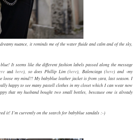
t dreamy nuance, it reminds me of the water fluide and calm and of the sky,
blue! It seems like the different fashion labels passed along the message
ere
and
here
), so does Phillip Lim (
here
), Balenciaga (
here
) and -my
 me loose my mind?! My babyblue leather jacket is from zara, last season. I
eally happy to see many pastell clothes in my closet which I can wear now
appy that my husband bought two small bottles, bescause one is already
need it! I´m currently on the search for babyblue sandals :-)