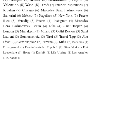
Valentino
(8)
Wasn
(8)
Dirndl
(7)
Interior Inspirations
(7)
Kroatien
(7)
Chicago
(6)
Mercedes Benz Fashionweek
(6)
Santorini
(6)
México
(5)
Nagellack
(5)
New York
(5)
Puerto
Rico
(5)
Venedig
(5)
Events
(4)
Instagram
(4)
Mercedes
Benz Fashionweek Berlin
(4)
Nike
(4)
Saint Tropez
(4)
London
(3)
Marrakech
(3)
Milano
(3)
Outfit Review
(3)
Saint
Laurent
(3)
Sonnenschutz
(3)
Tirol
(3)
Travel Tipp
(3)
Abu
Dhabi
(2)
Gewinnspiele
(2)
Havana
(2)
Kuba
(2)
Bahamas
(1)
Disneyworld
(1)
Dominikanische Republik
(1)
Düsseldorf
(1)
Fort
Lauderdale
(1)
Home
(1)
Karibik
(1)
Life Update
(1)
Los Angeles
(1)
Orlando
(1)