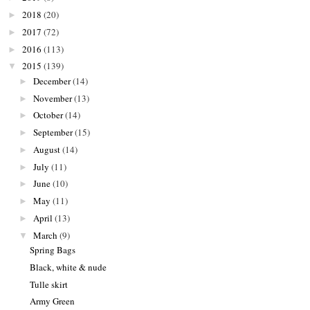
2018
(20)
►
2017
(72)
►
2016
(113)
►
2015
(139)
▼
December
(14)
►
November
(13)
►
October
(14)
►
September
(15)
►
August
(14)
►
July
(11)
►
June
(10)
►
May
(11)
►
April
(13)
►
March
(9)
▼
Spring Bags
Black, white & nude
Tulle skirt
Army Green