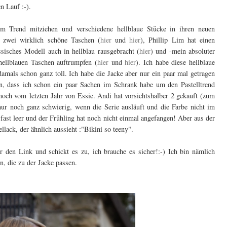
n Lauf :-).
m Trend mitziehen und verschiedene hellblaue Stücke in ihren neuen
 zwei wirklich schöne Taschen (
hier
und
hier
), Phillip Lim hat einen
ssisches Modell auch in hellblau rausgebracht (
hier
) und -mein absoluter
hellblauen Taschen auftrumpfen (
hier
und
hier
). Ich habe diese hellblaue
damals schon ganz toll. Ich habe die Jacke aber nur ein paar mal getragen
, dass ich schon ein paar Sachen im Schrank habe um den Pastelltrend
och vom letzten Jahr von Essie. Andi hat vorsichtshalber 2 gekauft (zum
r noch ganz schwierig, wenn die Serie ausläuft und die Farbe nicht im
 fast leer und der Frühling hat noch nicht einmal angefangen! Aber aus der
llack, der ähnlich aussieht :"Bikini so teeny".
 den Link und schickt es zu, ich brauche es sicher!:-) Ich bin nämlich
, die zu der Jacke passen.