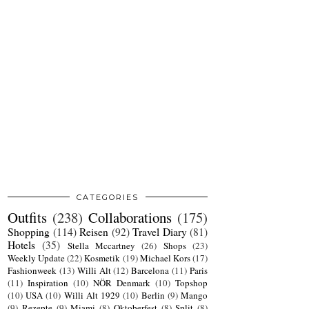
CATEGORIES
Outfits
(238)
Collaborations
(175)
Shopping
(114)
Reisen
(92)
Travel Diary
(81)
Hotels
(35)
Stella Mccartney
(26)
Shops
(23)
Weekly Update
(22)
Kosmetik
(19)
Michael Kors
(17)
Fashionweek
(13)
Willi Alt
(12)
Barcelona
(11)
Paris
(11)
Inspiration
(10)
NÖR Denmark
(10)
Topshop
(10)
USA
(10)
Willi Alt 1929
(10)
Berlin
(9)
Mango
(9)
Rezepte
(9)
Miami
(8)
Oktoberfest
(8)
Split
(8)