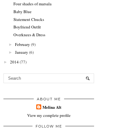
Four shades of marsala
Baby Blue
Statement Chucks
Boyfriend Outfit
Overknees & Dress
February
(9)
►
January
(6)
►
2014
(77)
►
ABOUT ME
Melina Alt
View my complete profile
FOLLOW ME