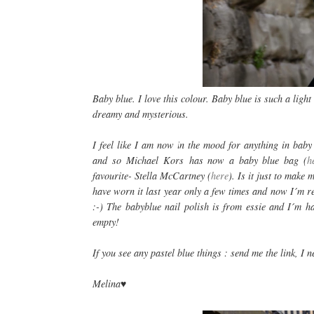
Baby blue. I love this colour. Baby blue is such a ligh
dreamy and mysterious.
I feel like I am now in the mood for anything in baby 
and so Michael Kors has now a baby blue bag (
h
favourite- Stella McCartney (
here
). Is it just to make
have worn it last year only a few times and now I´m r
:-) The babyblue nail polish is from essie and I´m h
empty!
If you see any pastel blue things : send me the link, I 
Melina
♥