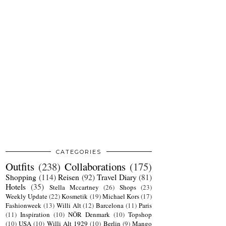
CATEGORIES
Outfits
(238)
Collaborations
(175)
Shopping
(114)
Reisen
(92)
Travel Diary
(81)
Hotels
(35)
Stella Mccartney
(26)
Shops
(23)
Weekly Update
(22)
Kosmetik
(19)
Michael Kors
(17)
Fashionweek
(13)
Willi Alt
(12)
Barcelona
(11)
Paris
(11)
Inspiration
(10)
NÖR Denmark
(10)
Topshop
(10)
USA
(10)
Willi Alt 1929
(10)
Berlin
(9)
Mango