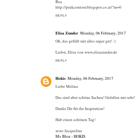
Bea
http://pinkcontour.blogspot.co.at/?m=0
REPLY
Elisa Zunder
Monday, 06 February, 2017
Oh, das gefällt mir alles super gut! :)
Liebst, Elisa von www.elisazunder.de
REPLY
Hokis
Monday, 06 February, 2017
Liebe Melina
Das sind aber schöne Sachen! Gefallen mir sehr!
Danke Dir für die Inspiration!
Hab einen schönen Tag!
xoxo Jacqueline
My Blog - HOKIS