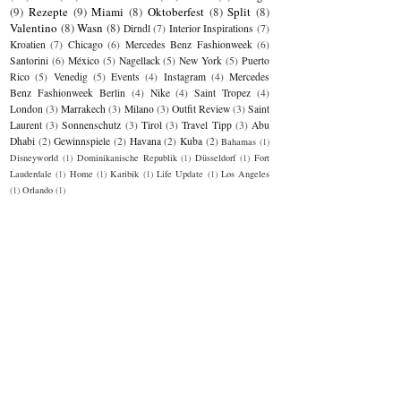
(9)
Rezepte
(9)
Miami
(8)
Oktoberfest
(8)
Split
(8)
Valentino
(8)
Wasn
(8)
Dirndl
(7)
Interior Inspirations
(7)
Kroatien
(7)
Chicago
(6)
Mercedes Benz Fashionweek
(6)
Santorini
(6)
México
(5)
Nagellack
(5)
New York
(5)
Puerto
Rico
(5)
Venedig
(5)
Events
(4)
Instagram
(4)
Mercedes
Benz Fashionweek Berlin
(4)
Nike
(4)
Saint Tropez
(4)
London
(3)
Marrakech
(3)
Milano
(3)
Outfit Review
(3)
Saint
Laurent
(3)
Sonnenschutz
(3)
Tirol
(3)
Travel Tipp
(3)
Abu
Dhabi
(2)
Gewinnspiele
(2)
Havana
(2)
Kuba
(2)
Bahamas
(1)
Disneyworld
(1)
Dominikanische Republik
(1)
Düsseldorf
(1)
Fort
Lauderdale
(1)
Home
(1)
Karibik
(1)
Life Update
(1)
Los Angeles
(1)
Orlando
(1)