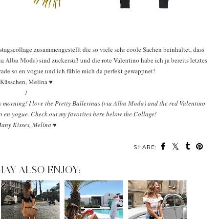
agscollage zusammengestellt die so viele sehr coole Sachen beinhaltet, dass
Alba Mod
ia
a
) sind zuckersüß und die rote Valentino habe ich ja bereits letztes
erade so en vogue und ich fühle mich da perfekt gewappnet!
Küsschen, Melina ♥
/
y morning! I love the Pretty Ballerinas (via
Alba Moda
) and the red Valentino
so en yogue. Check out my favorites here below the Collage!
any Kisses, Melina ♥
SHARE:
MAY ALSO ENJOY: