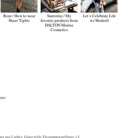
Rom / How to wear
Santorini / My
Let´s Celebrate Life
Sheer Tights
favorite products from
w./ Henkell
DALTON Marine
Cosmetics
mmer
 super aus Liebes. Ganz tolle Zusammenstellung <3