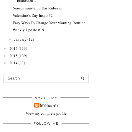
brands4fri...
Neuschwanstein / Das Rübezahl
Valentine´s Day Inspo #2
Easy Ways To Change Your Morning Routine
Weekly Update #19
January
(12)
►
2016
(113)
►
2015
(139)
►
2014
(77)
►
ABOUT ME
Melina Alt
View my complete profile
FOLLOW ME