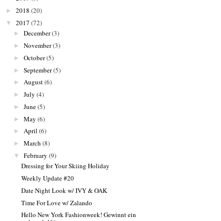
2018
(20)
►
2017
(72)
▼
December
(3)
►
November
(3)
►
October
(5)
►
September
(5)
►
August
(6)
►
July
(4)
►
June
(5)
►
May
(6)
►
April
(6)
►
March
(8)
►
February
(9)
▼
Dressing for Your Skiing Holiday
Weekly Update #20
Date Night Look w/ IVY & OAK
Time For Love w/ Zalando
Hello New York Fashionweek! Gewinnt ein