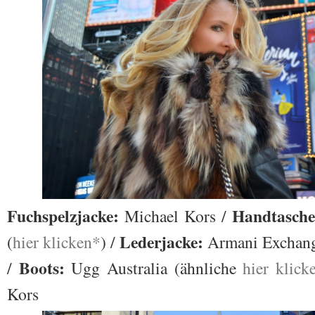
Fuchspelzjacke:
Handtasche
Michael Kors /
Lederjacke:
(
hier klicken*
) /
Armani Exchang
Boots:
/
Ugg Australia (ähnliche
hier klick
Kors