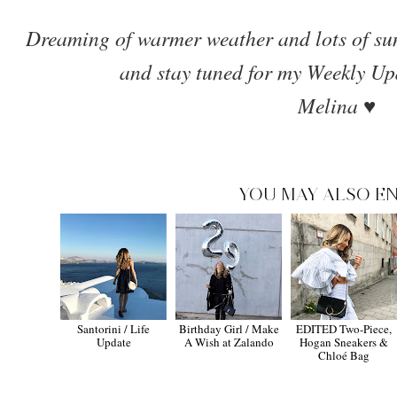
Dreaming of warmer weather and lots of su
and stay tuned for my Weekly U
Melina ♥
YOU MAY ALSO EN
Santorini / Life
Birthday Girl / Make
EDITED Two-Piece,
Update
A Wish at Zalando
Hogan Sneakers &
Chloé Bag