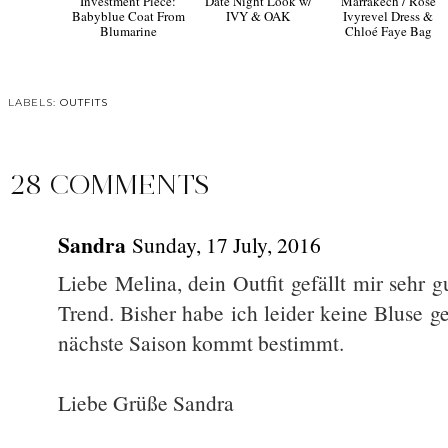
Investment Piece:
Date Night Look w/
Marrakech / Rosé
Babyblue Coat From
IVY & OAK
Ivyrevel Dress &
Blumarine
Chloé Faye Bag
LABELS:
OUTFITS
28 COMMENTS
Sandra
Sunday, 17 July, 2016
Liebe Melina, dein Outfit gefällt mir sehr g
Trend. Bisher habe ich leider keine Bluse g
nächste Saison kommt bestimmt.
Liebe Grüße Sandra