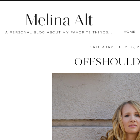
Melina Alt
HOME
A PERSONAL BLOG ABOUT MY FAVORITE THINGS...
SATURDAY, JULY 16, 2
OFFSHOULD